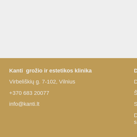
Kanti grožio ir estetikos klinika
D
Virbeliškių g. 7-102, Vilnius
D
+370 683 20077
Š
info@kanti.lt
S
D
s