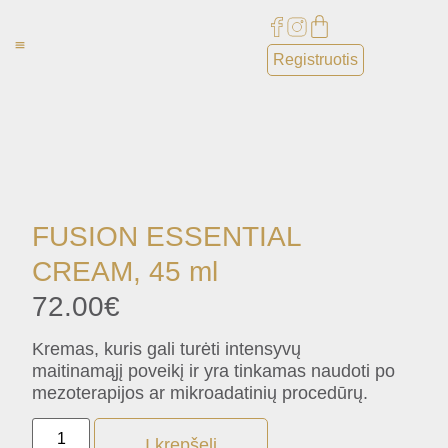
Registruotis
Paslaugos ⌄
Apie mus ⌄
FUSION ESSENTIAL
CREAM, 45 ml
72.00
€
Kremas, kuris gali turėti intensyvų
maitinamąjį poveikį ir yra tinkamas naudoti po
mezoterapijos ar mikroadatinių procedūrų.
Į krepšelį