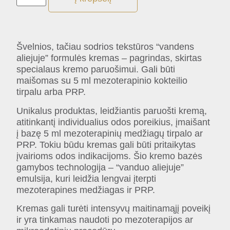
Švelnios, tačiau sodrios tekstūros “vandens
aliejuje” formulės kremas – pagrindas, skirtas
specialaus kremo paruošimui. Gali būti
maišomas su 5 ml mezoterapinio kokteilio
tirpalu arba PRP.
Unikalus produktas, leidžiantis paruošti kremą,
atitinkantį individualius odos poreikius, įmaišant
į bazę 5 ml mezoterapinių medžiagų tirpalo ar
PRP. Tokiu būdu kremas gali būti pritaikytas
įvairioms odos indikacijoms. Šio kremo bazės
gamybos technologija – “vanduo aliejuje”
emulsija, kuri leidžia lengvai įterpti
mezoterapines medžiagas ir PRP.
Kremas gali turėti intensyvų maitinamąjį poveikį
ir yra tinkamas naudoti po mezoterapijos ar