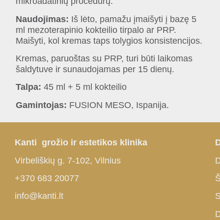
mikroadatinių procedūrų.
Naudojimas:
Iš lėto, pamažu įmaišyti į bazę 5
ml mezoterapinio kokteilio tirpalo ar PRP.
Maišyti, kol kremas taps tolygios konsistencijos.
Kremas, paruoštas su PRP, turi būti laikomas
šaldytuve ir sunaudojamas per 15 dienų.
Talpa:
45 ml + 5 ml kokteilio
Gamintojas:
FUSION MESO, Ispanija.
Kanti grožio ir estetikos klinika
D
Virbeliškių g. 7-102, Vilnius
D
+370 683 20077
Š
info@kanti.lt
S
D