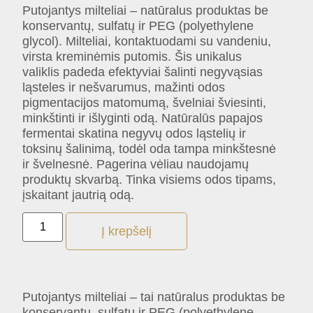
Putojantys milteliai – natūralus produktas be
konservantų, sulfatų ir PEG (polyethylene
glycol). Milteliai, kontaktuodami su vandeniu,
virsta kreminėmis putomis. Šis unikalus
valiklis padeda efektyviai šalinti negyvąsias
ląsteles ir nešvarumus, mažinti odos
pigmentacijos matomumą, švelniai šviesinti,
minkštinti ir išlyginti odą. Natūralūs papajos
fermentai skatina negyvų odos ląstelių ir
toksinų šalinimą, todėl oda tampa minkštesnė
ir švelnesnė. Pagerina vėliau naudojamų
produktų skvarbą. Tinka visiems odos tipams,
įskaitant jautrią odą.
Į krepšelį
Putojantys milteliai – tai natūralus produktas be
konservantų, sulfatų ir PEG (polyethylene