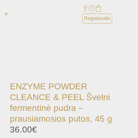
Registruotis
Paslaugos ⌄
Apie mus ⌄
ENZYME POWDER
CLEANCE & PEEL Švelni
fermentinė pudra –
prausiamosios putos, 45 g
36.00
€