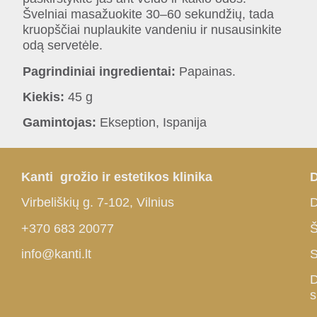
Švelniai masažuokite 30–60 sekundžių, tada
kruopščiai nuplaukite vandeniu ir nusausinkite
odą servetėle.
Pagrindiniai ingredientai:
Papainas.
Kiekis:
45 g
Gamintojas:
Ekseption, Ispanija
Kanti grožio ir estetikos klinika
D
Virbeliškių g. 7-102, Vilnius
D
+370 683 20077
Š
info@kanti.lt
S
D
s