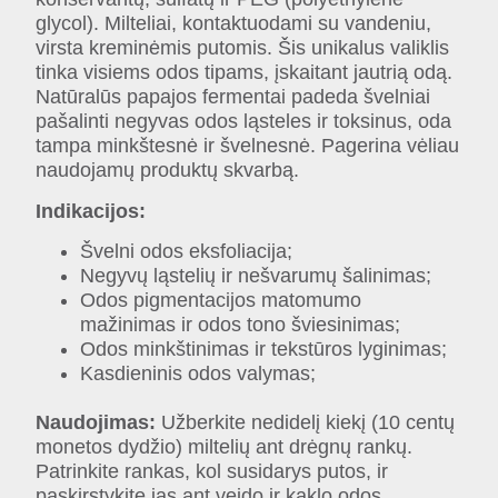
glycol). Milteliai, kontaktuodami su vandeniu,
virsta kreminėmis putomis. Šis unikalus valiklis
tinka visiems odos tipams, įskaitant jautrią odą.
Natūralūs papajos fermentai padeda švelniai
pašalinti negyvas odos ląsteles ir toksinus, oda
tampa minkštesnė ir švelnesnė. Pagerina vėliau
naudojamų produktų skvarbą.
Indikacijos:
Švelni odos eksfoliacija;
Negyvų ląstelių ir nešvarumų šalinimas;
Odos pigmentacijos matomumo
mažinimas ir odos tono šviesinimas;
Odos minkštinimas ir tekstūros lyginimas;
Kasdieninis odos valymas;
Naudojimas:
Užberkite nedidelį kiekį (10 centų
monetos dydžio) miltelių ant drėgnų rankų.
Patrinkite rankas, kol susidarys putos, ir
paskirstykite jas ant veido ir kaklo odos.