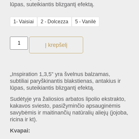
lūpas, suteikiantis blizgantį efektą.
1- Vaisiai
2 - Dolcezza
5 - Vanilė
Į krepšelį
„Inspiration 1,3,5” yra švelnus balzamas,
subtiliai paryškinantis blakstienas, antakius ir
lūpas, suteikiantis blizgantį efektą.
Sudėtyje yra žaliosios arbatos lipolio ekstrakto,
kakavos sviesto, pasižyminčio apsauginėmis
savybėmis ir maitinančių natūralių aliejų (jojoba,
ricina ir kt).
Kvapai: