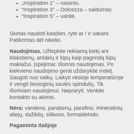
„Inspiration 1” – vaisinis.
“Inspiration 3” – Dolcezza – saldumas.
“Inspiration 5” – vanilė.
Skirtas naudoti kasdien, ryte ar / ir vakare.
Patikrintas dėl nikelio.
Naudojimas.
Užtepkite reikiamą kiekį ant
blakstienų, antakių ir lūpų kaip pagrindą lūpų
makiažui. Įspėjimai: Išorinis naudojimas. Po
kiekvieno naudojimo gerai uždarykite indelį.
Saugoti nuo vaikų. Laikyti vėsioje temperatūroje
ir vengti tiesioginių saulės spindulių. Tik
išoriniam naudojimui. Nepraryti. Venkite
kontakto su akimis.
Nėra:
vandens, parabenų, parafino, mineralinių
aliejų, dažiklių, silikono, formaldehido.
Pagaminta Italijoje