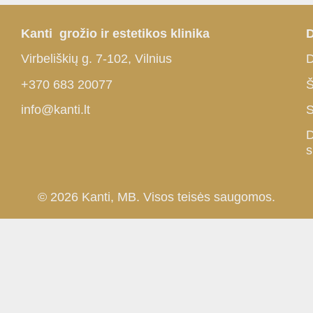
Kanti grožio ir estetikos klinika
D
Virbeliškių g. 7-102, Vilnius
D
+370 683 20077
Š
info@kanti.lt
S
D
s
© 2026 Kanti, MB. Visos teisės saugomos.