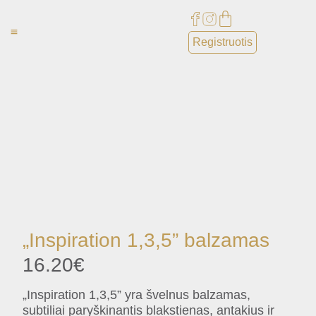
Registruotis
Paslaugos ⌄
Apie mus ⌄
„Inspiration 1,3,5” balzamas
16.20
€
„Inspiration 1,3,5” yra švelnus balzamas,
subtiliai paryškinantis blakstienas, antakius ir