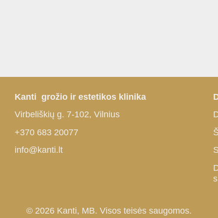
Kanti grožio ir estetikos klinika
D
Virbeliškių g. 7-102, Vilnius
D
+370 683 20077
Š
info@kanti.lt
S
D
s
© 2026 Kanti, MB. Visos teisės saugomos.